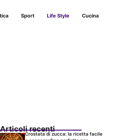
tica
Sport
Life Style
Cucina
Articoli recenti
Crostata di zucca: la ricetta facile