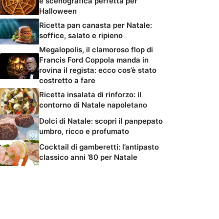
e scenografica perfetta per
Halloween
Ricetta pan canasta per Natale:
soffice, salato e ripieno
Megalopolis, il clamoroso flop di
Francis Ford Coppola manda in
rovina il regista: ecco cos’è stato
costretto a fare
Ricetta insalata di rinforzo: il
contorno di Natale napoletano
Dolci di Natale: scopri il panpepato
umbro, ricco e profumato
Cocktail di gamberetti: l’antipasto
classico anni ’80 per Natale