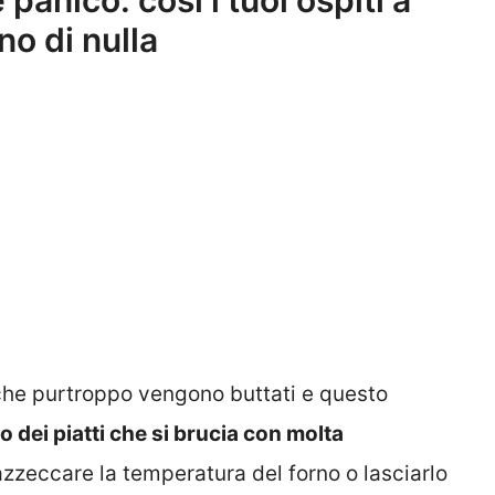
panico: così i tuoi ospiti a
o di nulla
 che purtroppo vengono buttati e questo
o dei piatti che si brucia con molta
n azzeccare la temperatura del forno o lasciarlo