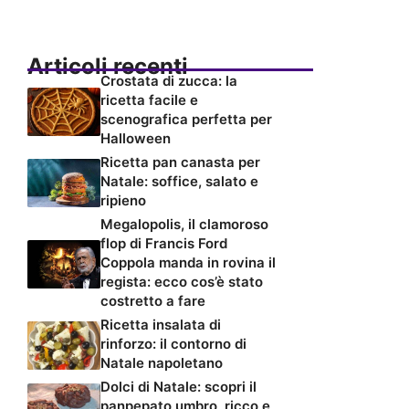
Articoli recenti
Crostata di zucca: la
ricetta facile e
scenografica perfetta per
Halloween
Ricetta pan canasta per
Natale: soffice, salato e
ripieno
Megalopolis, il clamoroso
flop di Francis Ford
Coppola manda in rovina il
regista: ecco cos’è stato
costretto a fare
Ricetta insalata di
rinforzo: il contorno di
Natale napoletano
Dolci di Natale: scopri il
panpepato umbro, ricco e