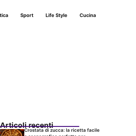
tica
Sport
Life Style
Cucina
Articoli recenti
Crostata di zucca: la ricetta facile