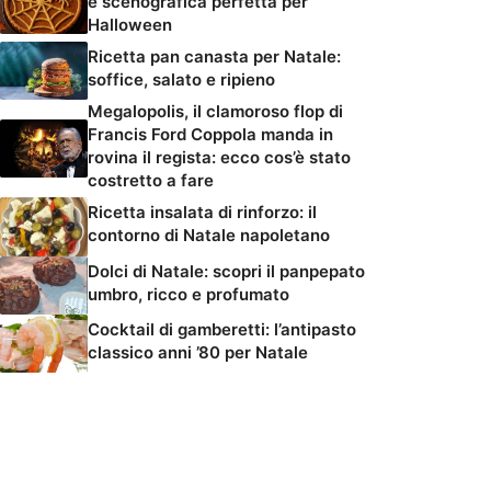
e scenografica perfetta per
Halloween
Ricetta pan canasta per Natale:
soffice, salato e ripieno
Megalopolis, il clamoroso flop di
Francis Ford Coppola manda in
rovina il regista: ecco cos’è stato
costretto a fare
Ricetta insalata di rinforzo: il
contorno di Natale napoletano
Dolci di Natale: scopri il panpepato
umbro, ricco e profumato
Cocktail di gamberetti: l’antipasto
classico anni ’80 per Natale