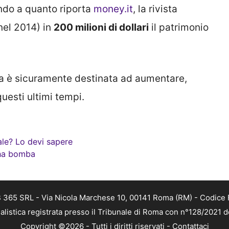
ndo a quanto riporta
money.it
, la rivista
nel 2014) in
200 milioni di dollari
il patrimonio
ifra è sicuramente destinata ad aumentare,
uesti ultimi tempi.
ale? Lo devi sapere
una bomba
 365 SRL - Via Nicola Marchese 10, 00141 Roma (RM) - Codice F
alistica registrata presso il Tribunale di Roma con n°128/2021 
Copyright ©2026 - Tutti i diritti riservati -
Contattaci