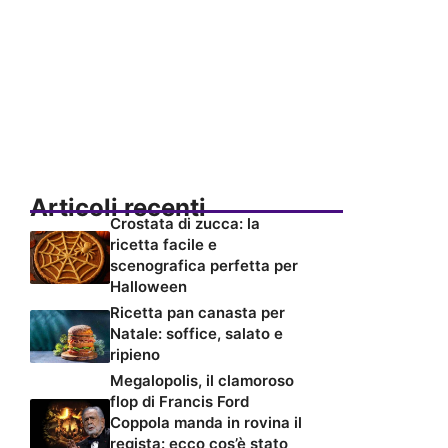
Articoli recenti
Crostata di zucca: la
ricetta facile e
scenografica perfetta per
Halloween
Ricetta pan canasta per
Natale: soffice, salato e
ripieno
Megalopolis, il clamoroso
flop di Francis Ford
Coppola manda in rovina il
regista: ecco cos’è stato