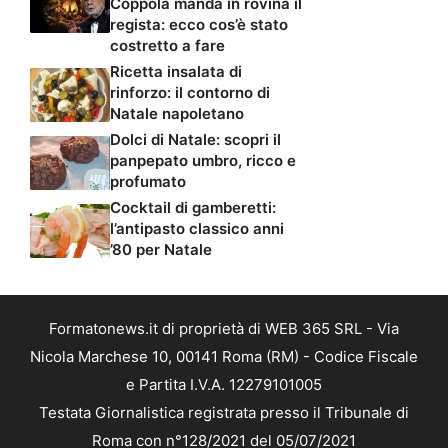
Coppola manda in rovina il
regista: ecco cos’è stato
costretto a fare
Ricetta insalata di
rinforzo: il contorno di
Natale napoletano
Dolci di Natale: scopri il
panpepato umbro, ricco e
profumato
Cocktail di gamberetti:
l’antipasto classico anni
’80 per Natale
Formatonews.it di proprietà di WEB 365 SRL - Via
Nicola Marchese 10, 00141 Roma (RM) - Codice Fiscale
e Partita I.V.A. 12279101005
Testata Giornalistica registrata presso il Tribunale di
Roma con n°128/2021 del 05/07/2021