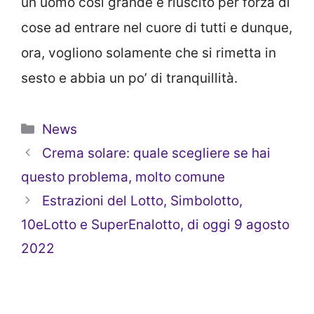
un uomo così grande è riuscito per forza di
cose ad entrare nel cuore di tutti e dunque,
ora, vogliono solamente che si rimetta in
sesto e abbia un po’ di tranquillità.
Categorie
News
Crema solare: quale scegliere se hai
questo problema, molto comune
Estrazioni del Lotto, Simbolotto,
10eLotto e SuperEnalotto, di oggi 9 agosto
2022