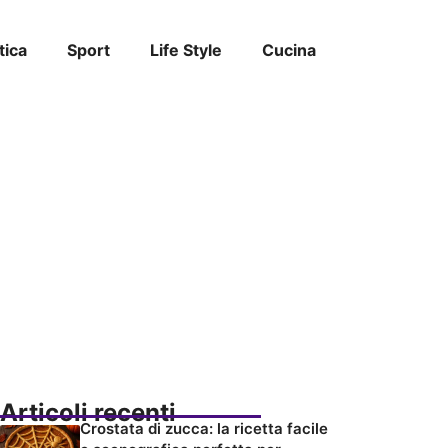
tica
Sport
Life Style
Cucina
Articoli recenti
Crostata di zucca: la ricetta facile