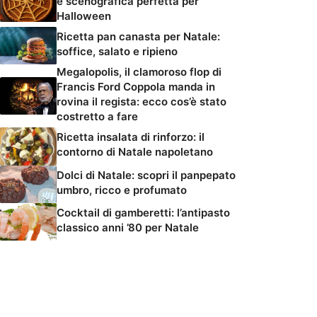
e scenografica perfetta per
Halloween
Ricetta pan canasta per Natale:
soffice, salato e ripieno
Megalopolis, il clamoroso flop di
Francis Ford Coppola manda in
rovina il regista: ecco cos’è stato
costretto a fare
Ricetta insalata di rinforzo: il
contorno di Natale napoletano
Dolci di Natale: scopri il panpepato
umbro, ricco e profumato
Cocktail di gamberetti: l’antipasto
classico anni ’80 per Natale