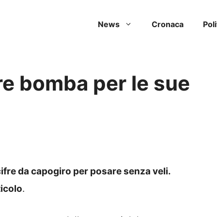
News
Cronaca
Poli
fre bomba per le sue
cifre da capogiro per posare senza veli.
ticolo
.