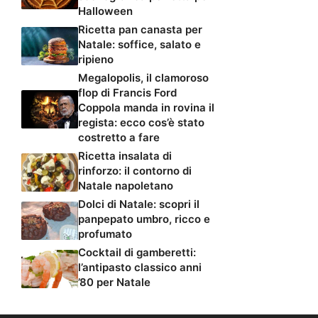
Halloween
Ricetta pan canasta per
Natale: soffice, salato e
ripieno
Megalopolis, il clamoroso
flop di Francis Ford
Coppola manda in rovina il
regista: ecco cos’è stato
costretto a fare
Ricetta insalata di
rinforzo: il contorno di
Natale napoletano
Dolci di Natale: scopri il
panpepato umbro, ricco e
profumato
Cocktail di gamberetti:
l’antipasto classico anni
’80 per Natale