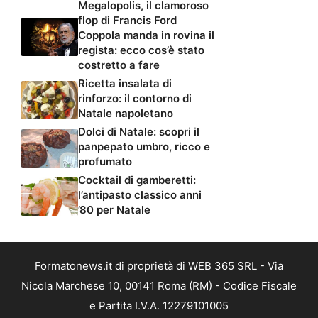
Megalopolis, il clamoroso
flop di Francis Ford
Coppola manda in rovina il
regista: ecco cos’è stato
costretto a fare
Ricetta insalata di
rinforzo: il contorno di
Natale napoletano
Dolci di Natale: scopri il
panpepato umbro, ricco e
profumato
Cocktail di gamberetti:
l’antipasto classico anni
’80 per Natale
Formatonews.it di proprietà di WEB 365 SRL - Via
Nicola Marchese 10, 00141 Roma (RM) - Codice Fiscale
e Partita I.V.A. 12279101005