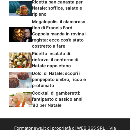
Ricetta pan canasta per
Natale: soffice, salato e
ripieno
Megalopolis, il clamoroso
flop di Francis Ford
Coppola manda in rovina il
regista: ecco cos’è stato
costretto a fare
Ricetta insalata di
rinforzo: il contorno di
Natale napoletano
Dolci di Natale: scopri il
panpepato umbro, ricco e
profumato
Cocktail di gamberetti:
l’antipasto classico anni
’80 per Natale
Formatonews.it di proprietà di WEB 365 SRL - Via