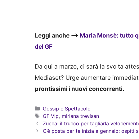
Leggi anche –>
Maria Monsè: tutto q
del GF
Da qui a marzo, ci sarà la svolta atte
Mediaset? Urge aumentare immediatam
prontissimi i nuovi concorrenti.
Categorie
Gossip e Spettacolo
Tag
GF Vip
,
miriana trevisan
Zucca: il trucco per tagliarla velocemen
C’è posta per te inizia a gennaio: ospiti