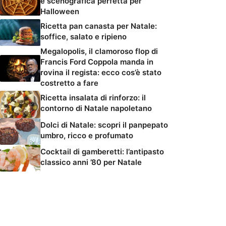
e scenografica perfetta per
Halloween
Ricetta pan canasta per Natale:
soffice, salato e ripieno
Megalopolis, il clamoroso flop di
Francis Ford Coppola manda in
rovina il regista: ecco cos’è stato
costretto a fare
Ricetta insalata di rinforzo: il
contorno di Natale napoletano
Dolci di Natale: scopri il panpepato
umbro, ricco e profumato
Cocktail di gamberetti: l’antipasto
classico anni ’80 per Natale