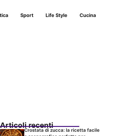
tica
Sport
Life Style
Cucina
Articoli recenti
Crostata di zucca: la ricetta facile