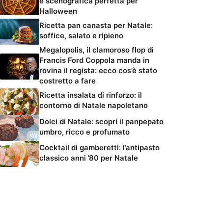
e scenografica perfetta per
Halloween
Ricetta pan canasta per Natale:
soffice, salato e ripieno
Megalopolis, il clamoroso flop di
Francis Ford Coppola manda in
rovina il regista: ecco cos’è stato
costretto a fare
Ricetta insalata di rinforzo: il
contorno di Natale napoletano
Dolci di Natale: scopri il panpepato
umbro, ricco e profumato
Cocktail di gamberetti: l’antipasto
classico anni ’80 per Natale