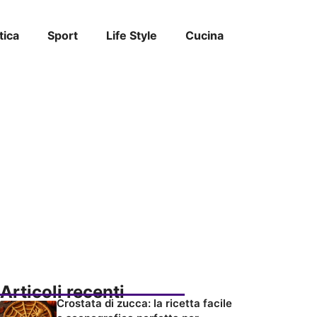
tica
Sport
Life Style
Cucina
Articoli recenti
Crostata di zucca: la ricetta facile