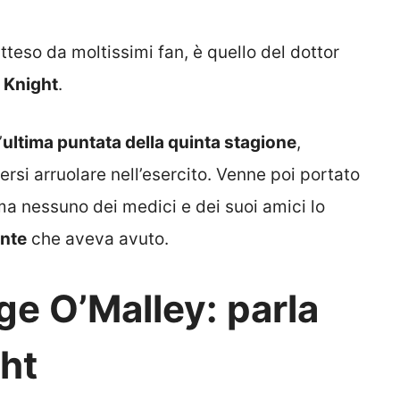
teso da moltissimi fan, è quello del dottor
. Knight
.
’
ultima puntata della quinta stagione
,
rsi arruolare nell’esercito. Venne poi portato
ma nessuno dei medici e dei suoi amici lo
ente
che aveva avuto.
rge O’Malley: parla
ght