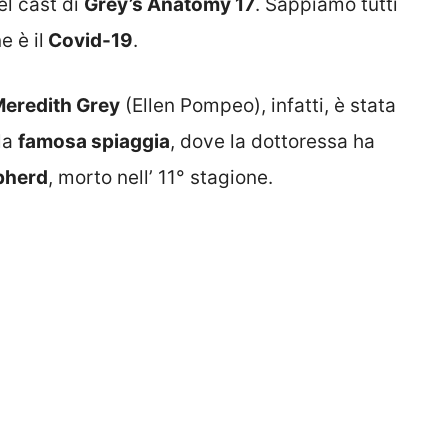
el cast di
Grey’s Anatomy 17
. Sappiamo tutti
e è il
Covid-19
.
eredith Grey
(Ellen Pompeo), infatti, è stata
la
famosa spiaggia
, dove la dottoressa ha
pherd
, morto nell’ 11° stagione.