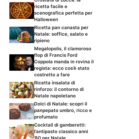
ricetta facile e
scenografica perfetta per
Halloween
Ricetta pan canasta per
Natale: soffice, salato e
ripieno
Megalopolis, il clamoroso
flop di Francis Ford
Coppola manda in rovina il
regista: ecco cos’è stato
costretto a fare
Ricetta insalata di
rinforzo: il contorno di
Natale napoletano
Dolci di Natale: scopri il
panpepato umbro, ricco e
profumato
Cocktail di gamberetti:
l’antipasto classico anni
’80 per Natale