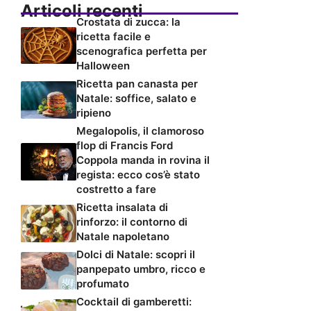
Articoli recenti
Crostata di zucca: la
ricetta facile e
scenografica perfetta per
Halloween
Ricetta pan canasta per
Natale: soffice, salato e
ripieno
Megalopolis, il clamoroso
flop di Francis Ford
Coppola manda in rovina il
regista: ecco cos’è stato
costretto a fare
Ricetta insalata di
rinforzo: il contorno di
Natale napoletano
Dolci di Natale: scopri il
panpepato umbro, ricco e
profumato
Cocktail di gamberetti: