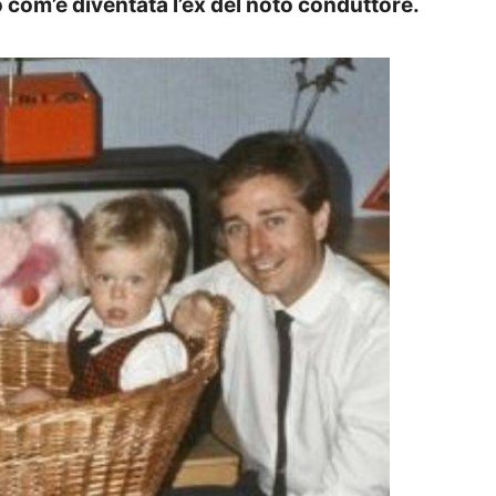
o com’è diventata l’ex del noto conduttore
.