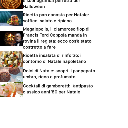
e scenografica perfetta per
Halloween
Ricetta pan canasta per Natale:
soffice, salato e ripieno
Megalopolis, il clamoroso flop di
Francis Ford Coppola manda in
rovina il regista: ecco cos’è stato
costretto a fare
Ricetta insalata di rinforzo: il
contorno di Natale napoletano
Dolci di Natale: scopri il panpepato
umbro, ricco e profumato
Cocktail di gamberetti: l’antipasto
classico anni ’80 per Natale