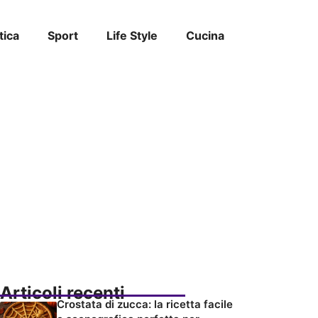
tica
Sport
Life Style
Cucina
Articoli recenti
Crostata di zucca: la ricetta facile