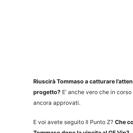
Riuscirà Tommaso a catturare l’atte
progetto?
E’ anche vero che in corso
ancora approvati.
E voi avete seguito Il Punto Z?
Che co
Tommaso dopo la vincita al GF Vip?