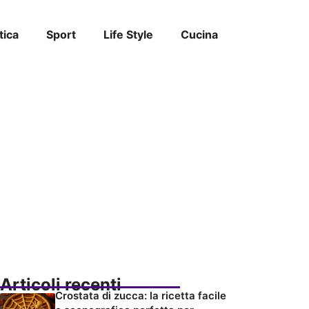
tica
Sport
Life Style
Cucina
Articoli recenti
Crostata di zucca: la ricetta facile