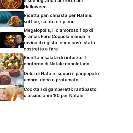
e scenografica perfetta per
Halloween
Ricetta pan canasta per Natale:
soffice, salato e ripieno
Megalopolis, il clamoroso flop di
Francis Ford Coppola manda in
rovina il regista: ecco cos’è stato
costretto a fare
Ricetta insalata di rinforzo: il
contorno di Natale napoletano
Dolci di Natale: scopri il panpepato
umbro, ricco e profumato
Cocktail di gamberetti: l’antipasto
classico anni ’80 per Natale