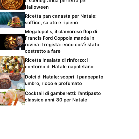
e scenografica perfetta per
Halloween
Ricetta pan canasta per Natale:
soffice, salato e ripieno
Megalopolis, il clamoroso flop di
Francis Ford Coppola manda in
rovina il regista: ecco cos’è stato
costretto a fare
Ricetta insalata di rinforzo: il
contorno di Natale napoletano
Dolci di Natale: scopri il panpepato
umbro, ricco e profumato
Cocktail di gamberetti: l’antipasto
classico anni ’80 per Natale