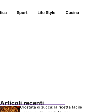
tica
Sport
Life Style
Cucina
Articoli recenti
Crostata di zucca: la ricetta facile