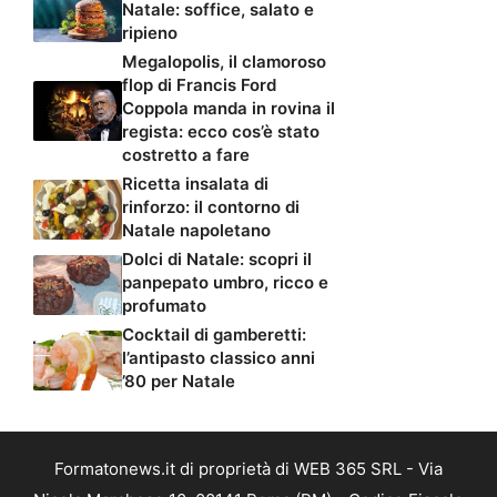
Natale: soffice, salato e
ripieno
Megalopolis, il clamoroso
flop di Francis Ford
Coppola manda in rovina il
regista: ecco cos’è stato
costretto a fare
Ricetta insalata di
rinforzo: il contorno di
Natale napoletano
Dolci di Natale: scopri il
panpepato umbro, ricco e
profumato
Cocktail di gamberetti:
l’antipasto classico anni
’80 per Natale
Formatonews.it di proprietà di WEB 365 SRL - Via