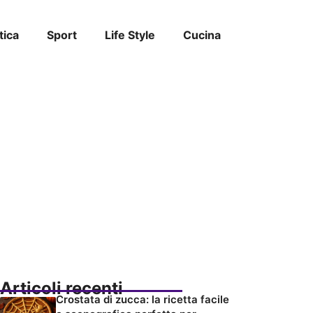
tica
Sport
Life Style
Cucina
Articoli recenti
Crostata di zucca: la ricetta facile