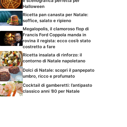
e scenografica perfetta per
Halloween
Ricetta pan canasta per Natale:
soffice, salato e ripieno
Megalopolis, il clamoroso flop di
Francis Ford Coppola manda in
rovina il regista: ecco cos’è stato
costretto a fare
Ricetta insalata di rinforzo: il
contorno di Natale napoletano
Dolci di Natale: scopri il panpepato
umbro, ricco e profumato
Cocktail di gamberetti: l’antipasto
classico anni ’80 per Natale