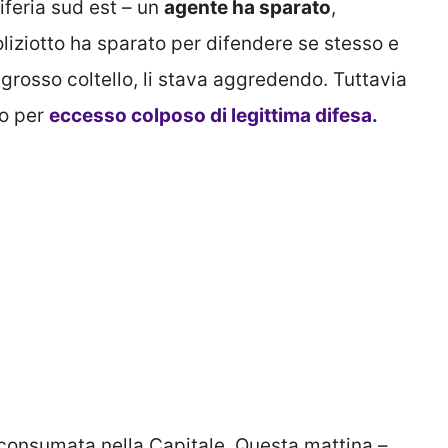
iferia sud est – un
agente ha sparato
,
oliziotto ha sparato per difendere se stesso e
n grosso coltello, li stava aggredendo. Tuttavia
to per
eccesso colposo di legittima difesa.
è consumata nella Capitale. Questa mattina –