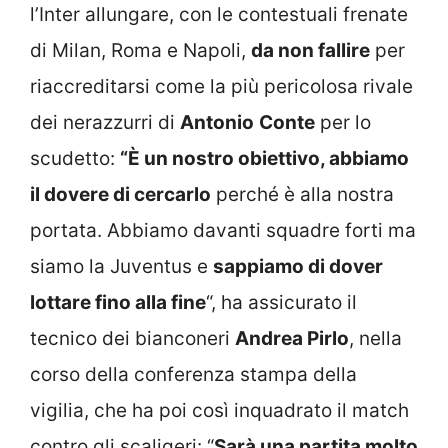
l’Inter allungare, con le contestuali frenate
di Milan, Roma e Napoli,
da non fallire
per
riaccreditarsi come la più pericolosa rivale
dei nerazzurri di
Antonio
Conte
per lo
scudetto:
“È un nostro obiettivo, abbiamo
il dovere di cercarlo
perché è alla nostra
portata. Abbiamo davanti squadre forti ma
siamo la Juventus e
sappiamo di dover
lottare fino alla fine
“, ha assicurato il
tecnico dei bianconeri
Andrea Pirlo
, nella
corso della conferenza stampa della
vigilia, che ha poi così inquadrato il match
contro gli scaligeri: “
Sarà una partita molto