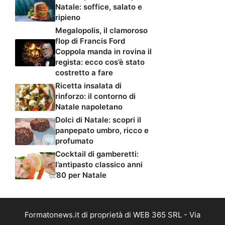
Natale: soffice, salato e
ripieno
Megalopolis, il clamoroso
flop di Francis Ford
Coppola manda in rovina il
regista: ecco cos’è stato
costretto a fare
Ricetta insalata di
rinforzo: il contorno di
Natale napoletano
Dolci di Natale: scopri il
panpepato umbro, ricco e
profumato
Cocktail di gamberetti:
l’antipasto classico anni
’80 per Natale
Formatonews.it di proprietà di WEB 365 SRL - Via