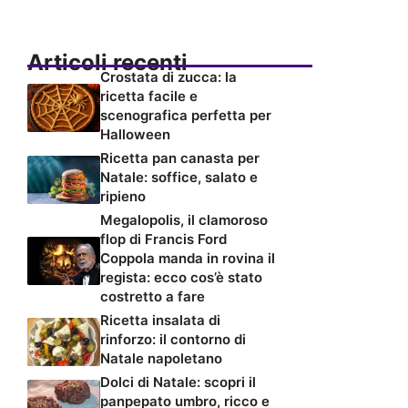
Articoli recenti
Crostata di zucca: la
ricetta facile e
scenografica perfetta per
Halloween
Ricetta pan canasta per
Natale: soffice, salato e
ripieno
Megalopolis, il clamoroso
flop di Francis Ford
Coppola manda in rovina il
regista: ecco cos’è stato
costretto a fare
Ricetta insalata di
rinforzo: il contorno di
Natale napoletano
Dolci di Natale: scopri il
panpepato umbro, ricco e