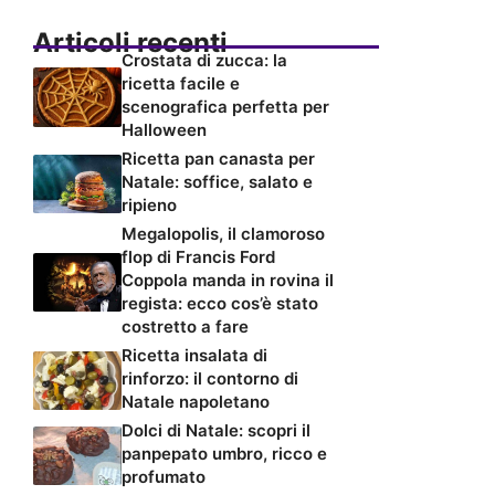
Articoli recenti
Crostata di zucca: la
ricetta facile e
scenografica perfetta per
Halloween
Ricetta pan canasta per
Natale: soffice, salato e
ripieno
Megalopolis, il clamoroso
flop di Francis Ford
Coppola manda in rovina il
regista: ecco cos’è stato
costretto a fare
Ricetta insalata di
rinforzo: il contorno di
Natale napoletano
Dolci di Natale: scopri il
panpepato umbro, ricco e
profumato