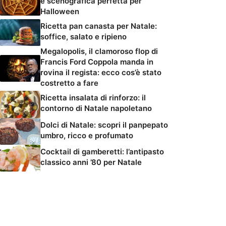
e scenografica perfetta per
Halloween
Ricetta pan canasta per Natale:
soffice, salato e ripieno
Megalopolis, il clamoroso flop di
Francis Ford Coppola manda in
rovina il regista: ecco cos’è stato
costretto a fare
Ricetta insalata di rinforzo: il
contorno di Natale napoletano
Dolci di Natale: scopri il panpepato
umbro, ricco e profumato
Cocktail di gamberetti: l’antipasto
classico anni ’80 per Natale