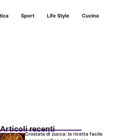
tica
Sport
Life Style
Cucina
Articoli recenti
Crostata di zucca: la ricetta facile