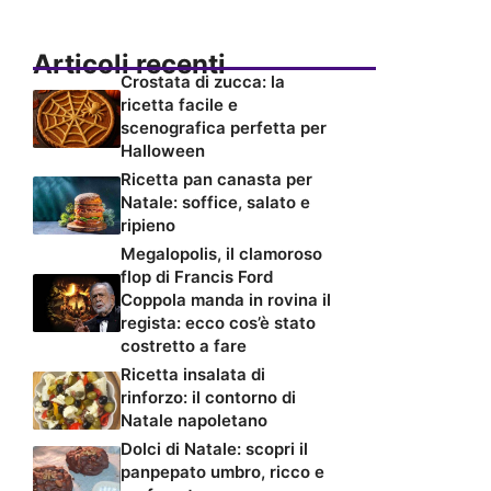
Articoli recenti
Crostata di zucca: la
ricetta facile e
scenografica perfetta per
Halloween
Ricetta pan canasta per
Natale: soffice, salato e
ripieno
Megalopolis, il clamoroso
flop di Francis Ford
Coppola manda in rovina il
regista: ecco cos’è stato
costretto a fare
Ricetta insalata di
rinforzo: il contorno di
Natale napoletano
Dolci di Natale: scopri il
panpepato umbro, ricco e