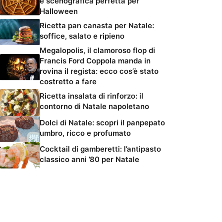
e scenografica perfetta per
Halloween
Ricetta pan canasta per Natale:
soffice, salato e ripieno
Megalopolis, il clamoroso flop di
Francis Ford Coppola manda in
rovina il regista: ecco cos’è stato
costretto a fare
Ricetta insalata di rinforzo: il
contorno di Natale napoletano
Dolci di Natale: scopri il panpepato
umbro, ricco e profumato
Cocktail di gamberetti: l’antipasto
classico anni ’80 per Natale