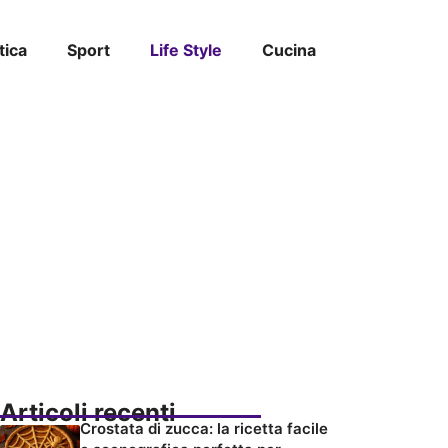
tica
Sport
Life Style
Cucina
Articoli recenti
Crostata di zucca: la ricetta facile