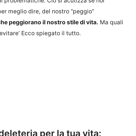
 problematiche. Ciò si acutizza se noi
er meglio dire, del nostro “peggio”
e peggiorano il nostro stile di vita.
Ma quali
vitare’ Ecco spiegato il tutto.
leteria per la tua vita: