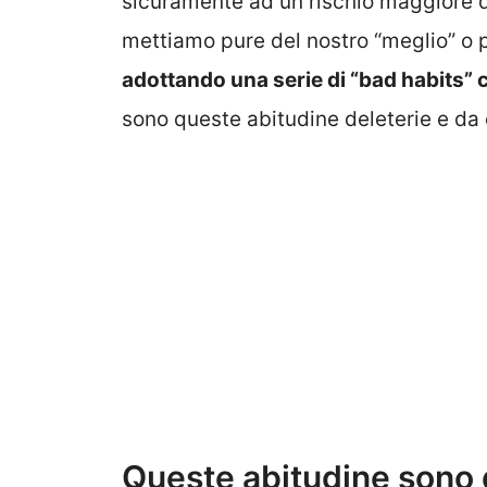
sicuramente ad un rischio maggiore di
mettiamo pure del nostro “meglio” o p
adottando una serie di “bad habits” ch
sono queste abitudine deleterie e da e
Queste abitudine sono de