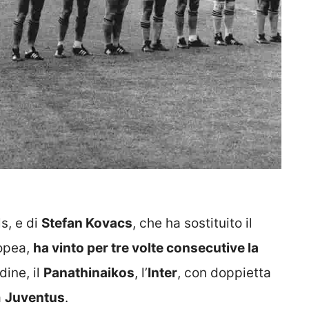
s, e di
Stefan Kovacs
, che ha sostituito il
ropea,
ha vinto per tre volte consecutive la
dine, il
Panathinaikos
, l’
Inter
, con doppietta
a
Juventus
.