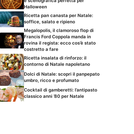
e scenografica perfetta per
Halloween
Ricetta pan canasta per Natale:
soffice, salato e ripieno
Megalopolis, il clamoroso flop di
Francis Ford Coppola manda in
rovina il regista: ecco cos’è stato
costretto a fare
Ricetta insalata di rinforzo: il
contorno di Natale napoletano
Dolci di Natale: scopri il panpepato
umbro, ricco e profumato
Cocktail di gamberetti: l’antipasto
classico anni ’80 per Natale