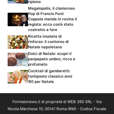
ripieno
Megalopolis, il clamoroso
flop di Francis Ford
Coppola manda in rovina il
regista: ecco cos’è stato
costretto a fare
Ricetta insalata di
rinforzo: il contorno di
Natale napoletano
Dolci di Natale: scopri il
panpepato umbro, ricco e
profumato
Cocktail di gamberetti:
l’antipasto classico anni
’80 per Natale
Formatonews.it di proprietà di WEB 365 SRL - Via
Nicola Marchese 10, 00141 Roma (RM) - Codice Fiscale