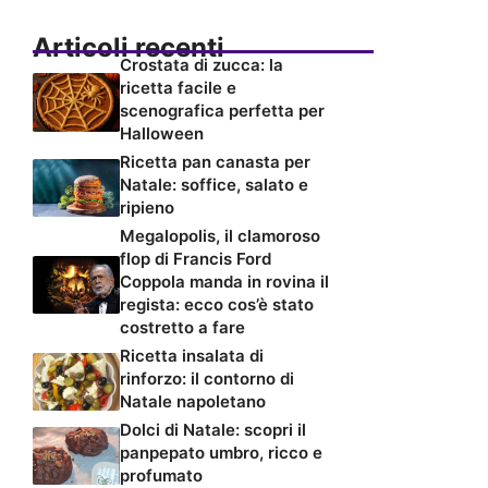
Articoli recenti
Crostata di zucca: la
ricetta facile e
scenografica perfetta per
Halloween
Ricetta pan canasta per
Natale: soffice, salato e
ripieno
Megalopolis, il clamoroso
flop di Francis Ford
Coppola manda in rovina il
regista: ecco cos’è stato
costretto a fare
Ricetta insalata di
rinforzo: il contorno di
Natale napoletano
Dolci di Natale: scopri il
panpepato umbro, ricco e
profumato