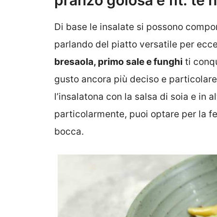
pranzo golosa e fit: te 
Di base le insalate si possono comp
parlando del piatto versatile per ecc
bresaola, primo sale e funghi
ti conq
gusto ancora più deciso e particolare,
l’insalatona con la salsa di soia e in a
particolarmente, puoi optare per la fe
bocca.