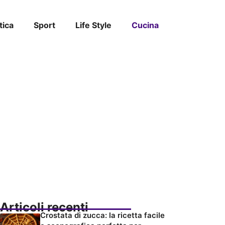
tica
Sport
Life Style
Cucina
Articoli recenti
Crostata di zucca: la ricetta facile