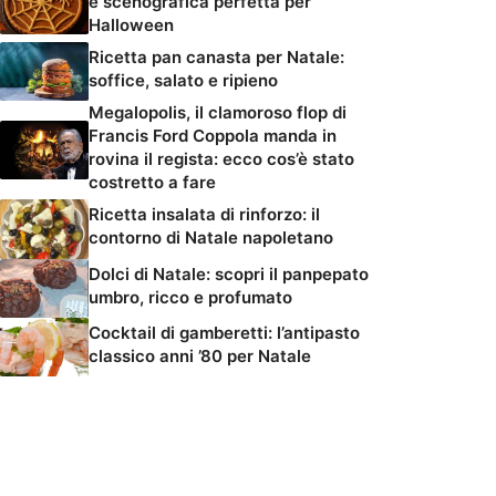
e scenografica perfetta per
Halloween
Ricetta pan canasta per Natale:
soffice, salato e ripieno
Megalopolis, il clamoroso flop di
Francis Ford Coppola manda in
rovina il regista: ecco cos’è stato
costretto a fare
Ricetta insalata di rinforzo: il
contorno di Natale napoletano
Dolci di Natale: scopri il panpepato
umbro, ricco e profumato
Cocktail di gamberetti: l’antipasto
classico anni ’80 per Natale