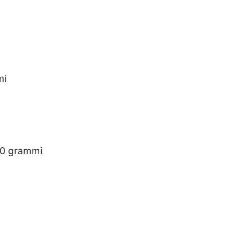
i
mi
 20 grammi