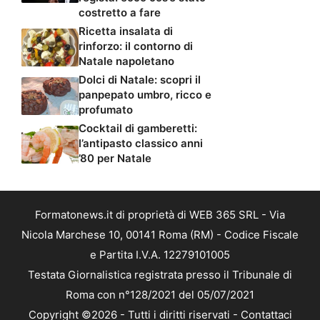
costretto a fare
Ricetta insalata di
rinforzo: il contorno di
Natale napoletano
Dolci di Natale: scopri il
panpepato umbro, ricco e
profumato
Cocktail di gamberetti:
l’antipasto classico anni
’80 per Natale
Formatonews.it di proprietà di WEB 365 SRL - Via
Nicola Marchese 10, 00141 Roma (RM) - Codice Fiscale
e Partita I.V.A. 12279101005
Testata Giornalistica registrata presso il Tribunale di
Roma con n°128/2021 del 05/07/2021
Copyright ©2026 - Tutti i diritti riservati -
Contattaci