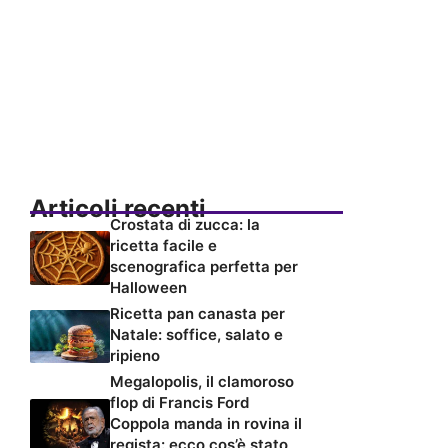
Articoli recenti
Crostata di zucca: la
ricetta facile e
scenografica perfetta per
Halloween
Ricetta pan canasta per
Natale: soffice, salato e
ripieno
Megalopolis, il clamoroso
flop di Francis Ford
Coppola manda in rovina il
regista: ecco cos’è stato