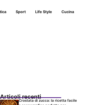
tica
Sport
Life Style
Cucina
Articoli recenti
Crostata di zucca: la ricetta facile