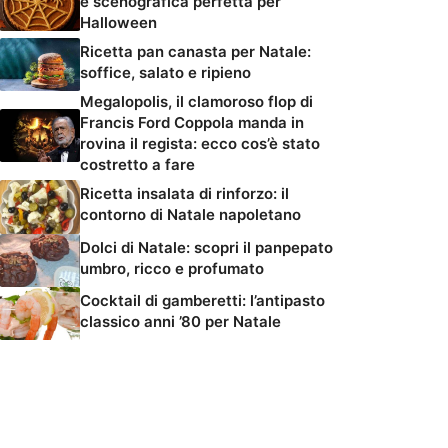
e scenografica perfetta per
Halloween
Ricetta pan canasta per Natale:
soffice, salato e ripieno
Megalopolis, il clamoroso flop di
Francis Ford Coppola manda in
rovina il regista: ecco cos’è stato
costretto a fare
Ricetta insalata di rinforzo: il
contorno di Natale napoletano
Dolci di Natale: scopri il panpepato
umbro, ricco e profumato
Cocktail di gamberetti: l’antipasto
classico anni ’80 per Natale