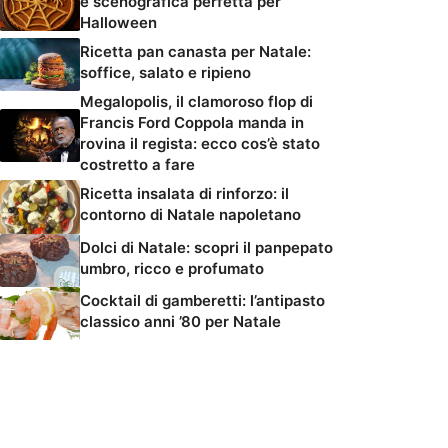
e scenografica perfetta per
Halloween
Ricetta pan canasta per Natale:
soffice, salato e ripieno
Megalopolis, il clamoroso flop di
Francis Ford Coppola manda in
rovina il regista: ecco cos’è stato
costretto a fare
Ricetta insalata di rinforzo: il
contorno di Natale napoletano
Dolci di Natale: scopri il panpepato
umbro, ricco e profumato
Cocktail di gamberetti: l’antipasto
classico anni ’80 per Natale