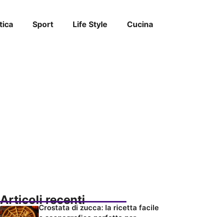
tica
Sport
Life Style
Cucina
Articoli recenti
Crostata di zucca: la ricetta facile