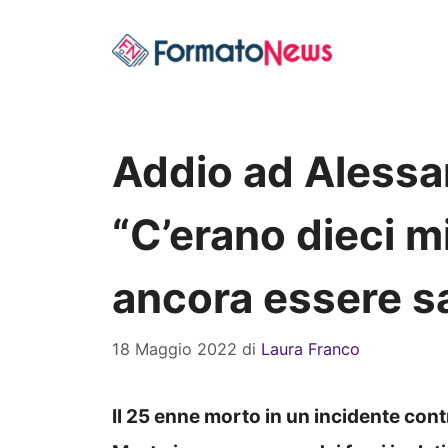
Vai
al
contenuto
Addio ad Alessan
“C’erano dieci mi
ancora essere s
18 Maggio 2022
di
Laura Franco
Il 25 enne morto in un incidente con