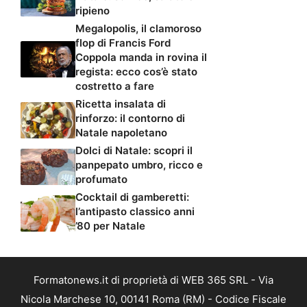
ripieno
Megalopolis, il clamoroso
flop di Francis Ford
Coppola manda in rovina il
regista: ecco cos’è stato
costretto a fare
Ricetta insalata di
rinforzo: il contorno di
Natale napoletano
Dolci di Natale: scopri il
panpepato umbro, ricco e
profumato
Cocktail di gamberetti:
l’antipasto classico anni
’80 per Natale
Formatonews.it di proprietà di WEB 365 SRL - Via
Nicola Marchese 10, 00141 Roma (RM) - Codice Fiscale