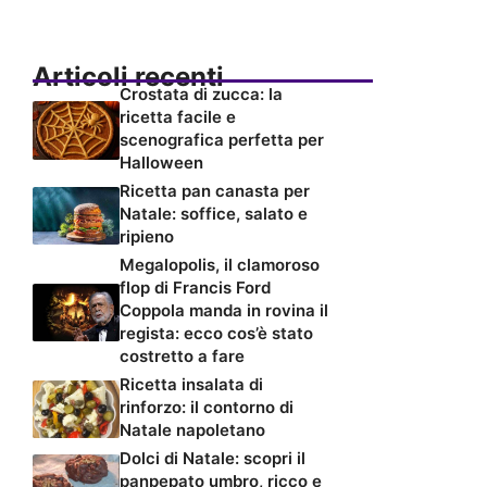
Articoli recenti
Crostata di zucca: la
ricetta facile e
scenografica perfetta per
Halloween
Ricetta pan canasta per
Natale: soffice, salato e
ripieno
Megalopolis, il clamoroso
flop di Francis Ford
Coppola manda in rovina il
regista: ecco cos’è stato
costretto a fare
Ricetta insalata di
rinforzo: il contorno di
Natale napoletano
Dolci di Natale: scopri il
panpepato umbro, ricco e