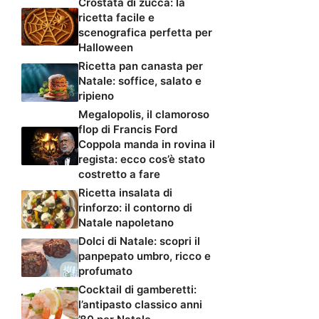
Crostata di zucca: la
ricetta facile e
scenografica perfetta per
Halloween
Ricetta pan canasta per
Natale: soffice, salato e
ripieno
Megalopolis, il clamoroso
flop di Francis Ford
Coppola manda in rovina il
regista: ecco cos’è stato
costretto a fare
Ricetta insalata di
rinforzo: il contorno di
Natale napoletano
Dolci di Natale: scopri il
panpepato umbro, ricco e
profumato
Cocktail di gamberetti:
l’antipasto classico anni