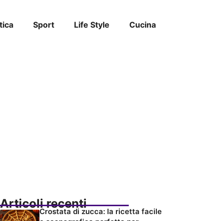
tica
Sport
Life Style
Cucina
Articoli recenti
Crostata di zucca: la ricetta facile