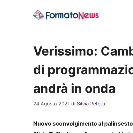
Vai
al
contenuto
Verissimo: Cam
di programmazi
andrà in onda
24 Agosto 2021
di
Silvia Petetti
Nuovo sconvolgimento al palinsest