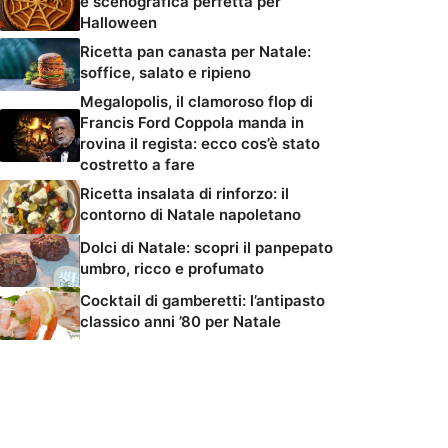
e scenografica perfetta per
Halloween
Ricetta pan canasta per Natale:
soffice, salato e ripieno
Megalopolis, il clamoroso flop di
Francis Ford Coppola manda in
rovina il regista: ecco cos’è stato
costretto a fare
Ricetta insalata di rinforzo: il
contorno di Natale napoletano
Dolci di Natale: scopri il panpepato
umbro, ricco e profumato
Cocktail di gamberetti: l’antipasto
classico anni ’80 per Natale