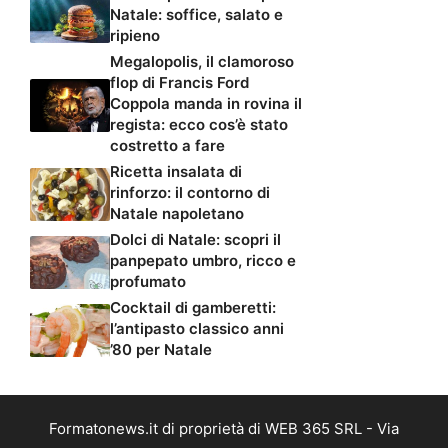
Natale: soffice, salato e
ripieno
Megalopolis, il clamoroso
flop di Francis Ford
Coppola manda in rovina il
regista: ecco cos’è stato
costretto a fare
Ricetta insalata di
rinforzo: il contorno di
Natale napoletano
Dolci di Natale: scopri il
panpepato umbro, ricco e
profumato
Cocktail di gamberetti:
l’antipasto classico anni
’80 per Natale
Formatonews.it di proprietà di WEB 365 SRL - Via