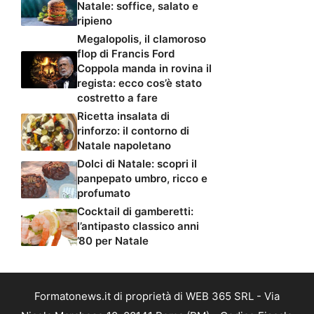
Natale: soffice, salato e
ripieno
Megalopolis, il clamoroso
flop di Francis Ford
Coppola manda in rovina il
regista: ecco cos’è stato
costretto a fare
Ricetta insalata di
rinforzo: il contorno di
Natale napoletano
Dolci di Natale: scopri il
panpepato umbro, ricco e
profumato
Cocktail di gamberetti:
l’antipasto classico anni
’80 per Natale
Formatonews.it di proprietà di WEB 365 SRL - Via