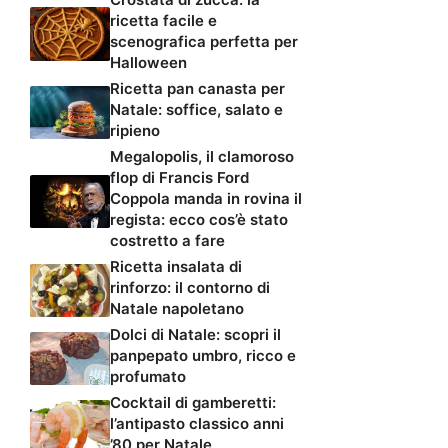
ricetta facile e
scenografica perfetta per
Halloween
Ricetta pan canasta per
Natale: soffice, salato e
ripieno
Megalopolis, il clamoroso
flop di Francis Ford
Coppola manda in rovina il
regista: ecco cos’è stato
costretto a fare
Ricetta insalata di
rinforzo: il contorno di
Natale napoletano
Dolci di Natale: scopri il
panpepato umbro, ricco e
profumato
Cocktail di gamberetti:
l’antipasto classico anni
’80 per Natale