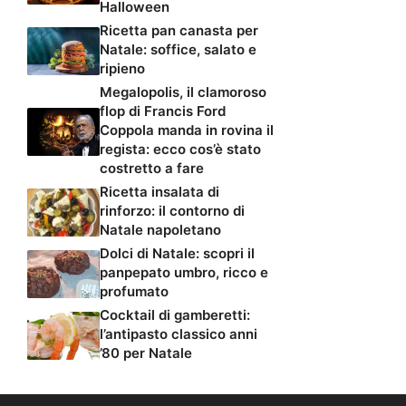
Halloween
Ricetta pan canasta per
Natale: soffice, salato e
ripieno
Megalopolis, il clamoroso
flop di Francis Ford
Coppola manda in rovina il
regista: ecco cos’è stato
costretto a fare
Ricetta insalata di
rinforzo: il contorno di
Natale napoletano
Dolci di Natale: scopri il
panpepato umbro, ricco e
profumato
Cocktail di gamberetti:
l’antipasto classico anni
’80 per Natale