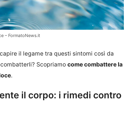
oce – FormatoNews.it
apire il legame tra questi sintomi così da
e combatterli? Scopriamo
come combattere la
loce
.
te il corpo: i rimedi contro