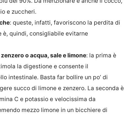
 più del 90%. Da menzionare è anche il cocco,
o e zuccheri.
iche
: queste, infatti, favoriscono la perdita di
e è, quindi, consigliabile evitarne
o zenzero o acqua, sale e limone
: la prima è
imola la digestione e consente il
llo intestinale. Basta far bollire un po’ di
ngere succo di limone e zenzero. La seconda è
mina C e potassio e velocissima da
mendo mezzo limone in un bicchiere di