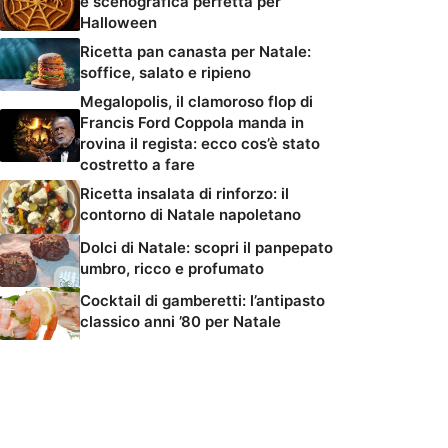
e scenografica perfetta per
Halloween
Ricetta pan canasta per Natale:
soffice, salato e ripieno
Megalopolis, il clamoroso flop di
Francis Ford Coppola manda in
rovina il regista: ecco cos’è stato
costretto a fare
Ricetta insalata di rinforzo: il
contorno di Natale napoletano
Dolci di Natale: scopri il panpepato
umbro, ricco e profumato
Cocktail di gamberetti: l’antipasto
classico anni ’80 per Natale