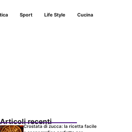
tica
Sport
Life Style
Cucina
Articoli recenti
Crostata di zucca: la ricetta facile