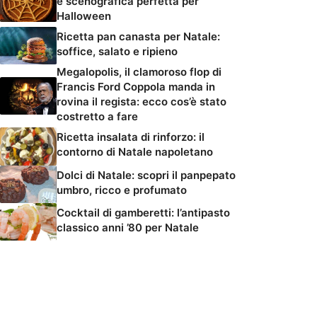
e scenografica perfetta per
Halloween
Ricetta pan canasta per Natale:
soffice, salato e ripieno
Megalopolis, il clamoroso flop di
Francis Ford Coppola manda in
rovina il regista: ecco cos’è stato
costretto a fare
Ricetta insalata di rinforzo: il
contorno di Natale napoletano
Dolci di Natale: scopri il panpepato
umbro, ricco e profumato
Cocktail di gamberetti: l’antipasto
classico anni ’80 per Natale