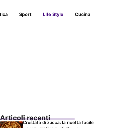
tica
Sport
Life Style
Cucina
Articoli recenti
Crostata di zucca: la ricetta facile