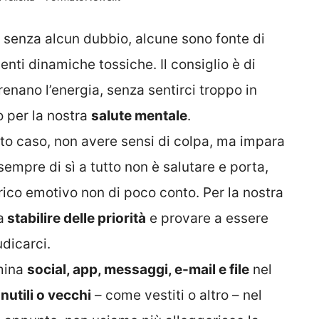
: senza alcun dubbio, alcune sono fonte di
enti dinamiche tossiche. Il consiglio è di
renano l’energia, senza sentirci troppo in
 per la nostra
salute mentale
.
sto caso, non avere sensi di colpa, ma impara
sempre di sì a tutto non è salutare e porta,
rico emotivo non di poco conto. Per la nostra
a
stabilire delle priorità
e provare a essere
dicarci.
imina
social, app, messaggi, e-mail e file
nel
inutili o vecchi
– come vestiti o altro – nel