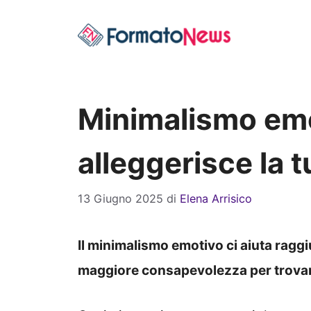
Vai
al
contenuto
Minimalismo emo
alleggerisce la 
13 Giugno 2025
di
Elena Arrisico
Il minimalismo emotivo ci aiuta ragg
maggiore consapevolezza per trovare 