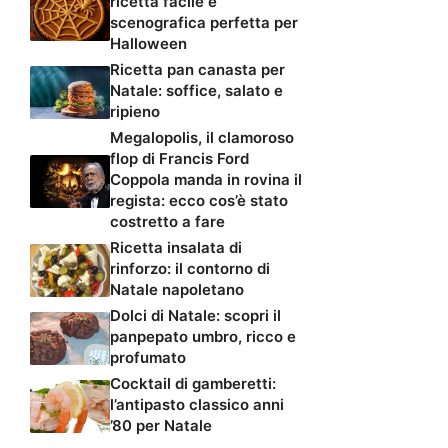
ricetta facile e
scenografica perfetta per
Halloween
Ricetta pan canasta per
Natale: soffice, salato e
ripieno
Megalopolis, il clamoroso
flop di Francis Ford
Coppola manda in rovina il
regista: ecco cos’è stato
costretto a fare
Ricetta insalata di
rinforzo: il contorno di
Natale napoletano
Dolci di Natale: scopri il
panpepato umbro, ricco e
profumato
Cocktail di gamberetti:
l’antipasto classico anni
’80 per Natale