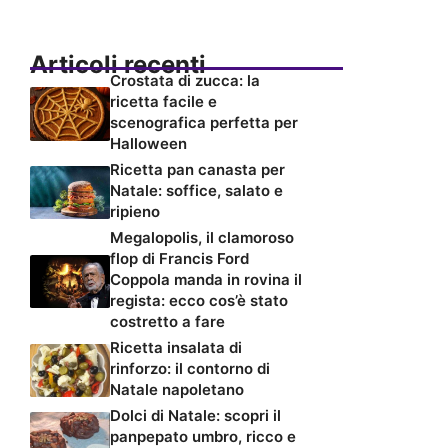
Articoli recenti
Crostata di zucca: la
ricetta facile e
scenografica perfetta per
Halloween
Ricetta pan canasta per
Natale: soffice, salato e
ripieno
Megalopolis, il clamoroso
flop di Francis Ford
Coppola manda in rovina il
regista: ecco cos’è stato
costretto a fare
Ricetta insalata di
rinforzo: il contorno di
Natale napoletano
Dolci di Natale: scopri il
panpepato umbro, ricco e