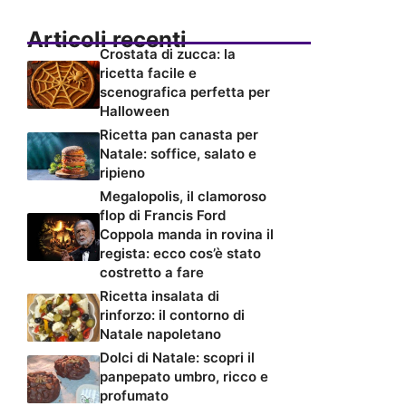
Articoli recenti
Crostata di zucca: la
ricetta facile e
scenografica perfetta per
Halloween
Ricetta pan canasta per
Natale: soffice, salato e
ripieno
Megalopolis, il clamoroso
flop di Francis Ford
Coppola manda in rovina il
regista: ecco cos’è stato
costretto a fare
Ricetta insalata di
rinforzo: il contorno di
Natale napoletano
Dolci di Natale: scopri il
panpepato umbro, ricco e
profumato