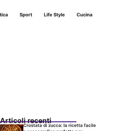
tica
Sport
Life Style
Cucina
Articoli recenti
Crostata di zucca: la ricetta facile