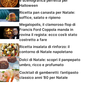
e scenografica perfetta per
Halloween
Ricetta pan canasta per Natale:
soffice, salato e ripieno
Megalopolis, il clamoroso flop di
Francis Ford Coppola manda in
rovina il regista: ecco cos’è stato
costretto a fare
Ricetta insalata di rinforzo: il
contorno di Natale napoletano
Dolci di Natale: scopri il panpepato
umbro, ricco e profumato
Cocktail di gamberetti: l’antipasto
classico anni ’80 per Natale