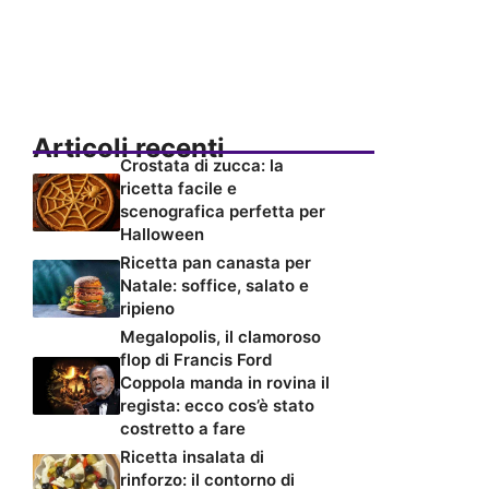
Articoli recenti
Crostata di zucca: la
ricetta facile e
scenografica perfetta per
Halloween
Ricetta pan canasta per
Natale: soffice, salato e
ripieno
Megalopolis, il clamoroso
flop di Francis Ford
Coppola manda in rovina il
regista: ecco cos’è stato
costretto a fare
Ricetta insalata di
rinforzo: il contorno di