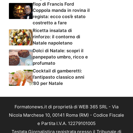
flop di Francis Ford
Coppola manda in rovina il
regista: ecco cos’è stato
costretto a fare
Ricetta insalata di
rinforzo: il contorno di
Natale napoletano
Dolci di Natale: scopri il
panpepato umbro, ricco e
profumato
Cocktail di gamberetti:
l’antipasto classico anni
’80 per Natale
Formatonews.it di proprietà di WEB 365 SRL - Via
Nicola Marchese 10, 00141 Roma (RM) - Codice Fiscale
e Partita I.V.A. 12279101005
Testata Giornalistica registrata presso il Tribunale di